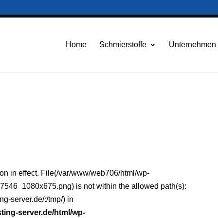
die weitere Nutzung der Seite stimmst du der Verwendung von Cookies zu.
Weitere I
Akzeptieren
Home
Schmierstoffe
Unternehmen
ction in effect. File(/var/www/web706/html/wp-
546_1080x675.png) is not within the allowed path(s):
g-server.de/:/tmp/) in
ting-server.de/html/wp-