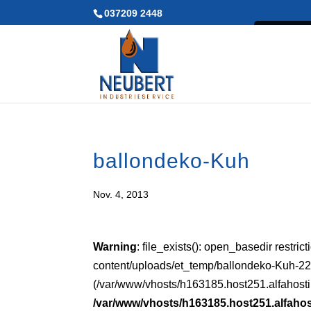
037209 2448
Durch 
ballondeko-Kuh
Nov. 4, 2013
Warning
: file_exists(): open_basedir restri
content/uploads/et_temp/ballondeko-Kuh-227
(/var/www/vhosts/h163185.host251.alfahostin
/var/www/vhosts/h163185.host251.alfahos