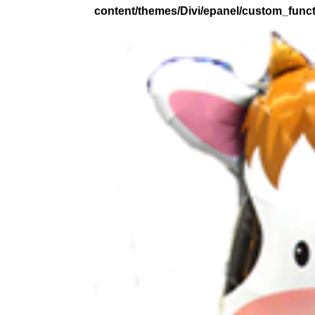
content/themes/Divi/epanel/custom_func