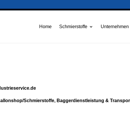
die weitere Nutzung der Seite stimmst du der Verwendung von Cookies zu.
Weitere I
Akzeptieren
Home
Schmierstoffe
Unternehmen
g
dustrieservice.de
tballonshop/Schmierstoffe, Baggerdienstleistung & Transpor